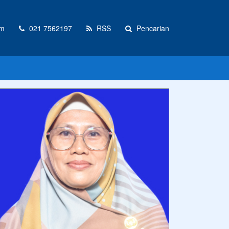
om
021 7562197
RSS
Pencarian