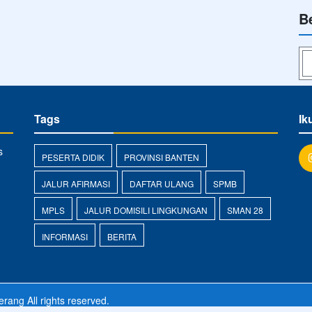
B
Tags
Ik
s
PESERTA DIDIK
PROVINSI BANTEN
JALUR AFIRMASI
DAFTAR ULANG
SPMB
MPLS
JALUR DOMISILI LINGKUNGAN
SMAN 28
INFORMASI
BERITA
erang
All rights reserved.